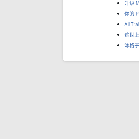
升级 Ma
你的 P
AllT
这世
涂格子