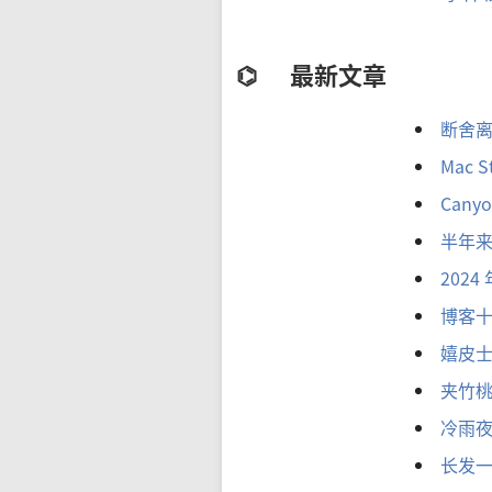
最新文章
断舍
Mac 
Cany
半年
2024
博客
嬉皮
夹竹
冷雨
长发