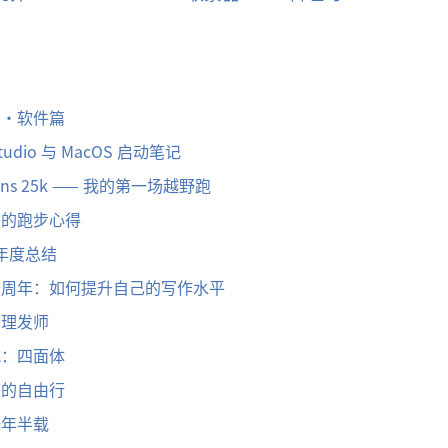
离・软件篇
Studio 与 MacOS 启动笔记
ons 25k —— 我的第一场越野跑
来的跑步心得
 年度总结
十周年：如何提升自己的写作水平
士理发师
桃：四面体
夜的自由行
一年半载