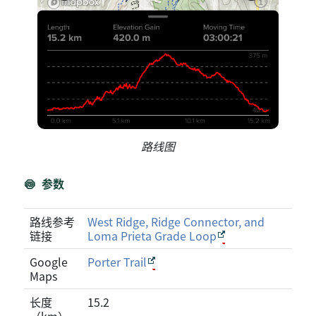
路线图
参数
路线参考
West Ridge, Ridge Connector, and
链接
Loma Prieta Grade Loop
Google
Porter Trail
Maps
长度
15.2