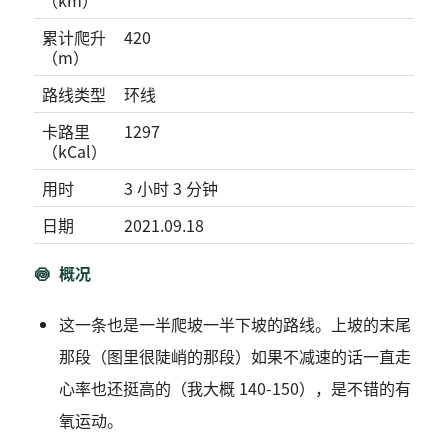
（km）
累计爬升
420
（m）
路线类型
环线
卡路里
1297
（kCal）
用时
3 小时 3 分钟
日期
2021.09.18
概况
这一条也是一半爬坡一半下坡的路线。上坡的末尾
那段（图里很陡峭的那段）如果不减速的话一直走
心率也还挺高的（我大概 140-150），是不错的有
氧运动。