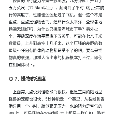
怪兽的飞行能力不是一般地强，几分钟就上升到了
五万英尺（12.5km以上），起码到了平时飞机正常航
行的高度了，性能也远远超过了飞机。但…这个不是
重点，重点是怪物会飞，还环什么太平洋，全球各地
畅通无阻好吗，为什么只挑沿海城市下手？另外扯一
个，裂缝深度在海平面底下五英里，可能在七八千米
数量级，上升到高空十几千米，这个压强的差距的数
量级…任何有腔体的动物都是受不了的吧，要么是怪
物真的很强，那样人造出来的机器根本打不过，即使
在相同体积下。
7. 怪物的速度
上面第六点说到怪物能飞很快。但是正常的陆地型
怪兽的速度也很快，5秒钟能走一个英里，从裂缝到香
港只用一个小时，貌似毫无压力。水的阻力是空气的
800倍，可是怪物在水中和陆地上都是一样自如，略奇