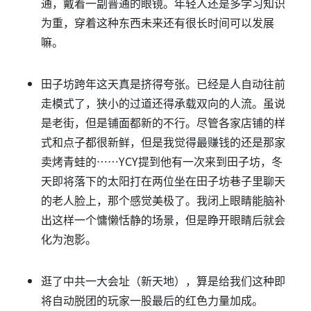
通，戴着一副普通的眼镜。年轻人还是多学习知识
为重，穿着这种东西未来还有很长时间可以发展
嘛。
田子坊跨年这天真是挤得夸张。已经是人自动往前
走模式了，狭小的过道还得承载双向的人流。虽说
是老街，但是铺面都新的不行。尽管各家店铺的样
式和点子都很新鲜，但是我觉得最赚钱的还是那家
卖烤青蛙的……YCY提到他有一次来到田子坊，冬
天即将落下的太阳打在两位坐在田子坊巷子里聊天
的老人脸上，那个感觉美极了。我闭上眼睛能脑补
出这样一个慵懒恬静的场景，但是睁开眼睛后就会
化为泡影。
逛了中共一大会址（新天地），算是给我们这种即
将自动脱团的玩家一股最后的红色力量加成。