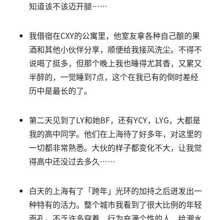
知道该不该迈开腿……
我借宿在CXY的公寓里，他室友拿各种自己酿的果
酒和其他小伙伴分享，顺便给我接风洗尘。不得不
说喝了挺多，但那个晚上我也睡得尤其香，又累又
半醉的，一觉睡到7点，这个在我已有的倒时差经
历中是最长的了。
第二天见到了LY和她BF，还有YCY，LYG，大都是
我的高中同学。他们在上海待了好多年，对这里的
一切都非常熟悉。大伙的样子都变化不大，让我觉
得高中还没过去多久……
白天的上海有了「跨年」光环的加持之后迸发出一
种特有的活力。整个城市我看到了很大比例的年轻
面孔。不乏许多穿着、行为充满个性的人，给潮水