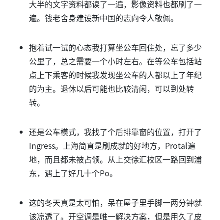
大半的文字资料都读了一遍，影像资料也都刷了一
遍。钱老舍身建设新中国的志向令人敬佩。
抱着试一试的心态我打算坐公车回住处，忘了多少
公里了，总之需要一个小时左右。在等公车包括站
点上下乘客的时候我发现坐公车的人都以上了年纪
的为主。退休以后可能也比较清闲，可以到处转
转。
还是公车模式，我找了个后排靠窗的位置，打开了
Ingress。上海简直是刷成就的好地方，Protal遍
地，而且都未被占领。从上交徐汇校区一路回到浦
东，遇上了好几十个Po。
这的冬天真是太可怕，呆在屋子里手脚一两分钟就
该凉透了。开空调是唯一解决方案，但是用久了皮