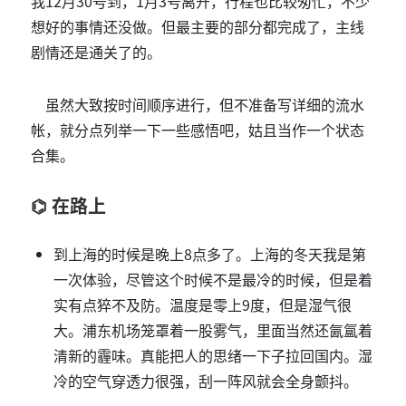
我12月30号到，1月3号离开，行程也比较匆忙，不少
想好的事情还没做。但最主要的部分都完成了，主线
剧情还是通关了的。
虽然大致按时间顺序进行，但不准备写详细的流水
帐，就分点列举一下一些感悟吧，姑且当作一个状态
合集。
在路上
到上海的时候是晚上8点多了。上海的冬天我是第
一次体验，尽管这个时候不是最冷的时候，但是着
实有点猝不及防。温度是零上9度，但是湿气很
大。浦东机场笼罩着一股雾气，里面当然还氤氲着
清新的霾味。真能把人的思绪一下子拉回国内。湿
冷的空气穿透力很强，刮一阵风就会全身颤抖。