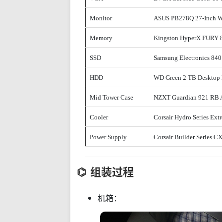
Monitor
ASUS PB278Q 27-Inch WQ
Memory
Kingston HyperX FURY
SSD
Samsung Electronics 84
HDD
WD Green 2 TB Desktop H
Mid Tower Case
NZXT Guardian 921 RB 
Cooler
Corsair Hydro Series Ex
Power Supply
Corsair Builder Series 
组装过程
机箱：