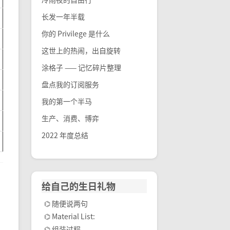
长发一年半载
你的 Privilege 是什么
这世上的热闹，出自旋转
涂格子 —— 记忆碎片整理
盘点我的订阅服务
我的第一个半马
生产、消费、博弈
2022 年度总结
给自己的生日礼物
⌬ 随便说两句
⌬ Material List:
⌬ 组装过程