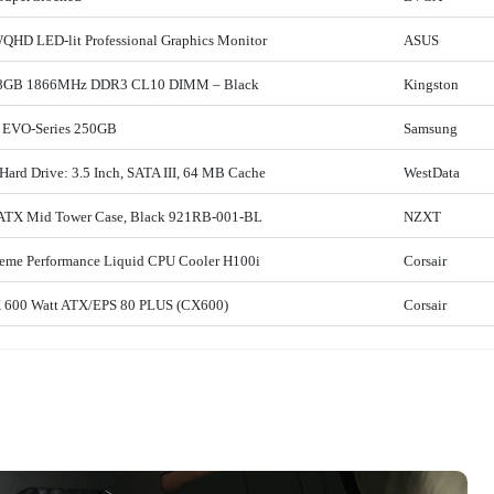
HD LED-lit Professional Graphics Monitor
ASUS
 8GB 1866MHz DDR3 CL10 DIMM – Black
Kingston
0 EVO-Series 250GB
Samsung
ard Drive: 3.5 Inch, SATA III, 64 MB Cache
WestData
ATX Mid Tower Case, Black 921RB-001-BL
NZXT
treme Performance Liquid CPU Cooler H100i
Corsair
CX 600 Watt ATX/EPS 80 PLUS (CX600)
Corsair