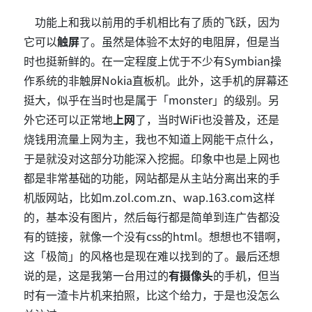
功能上和我以前用的手机相比有了质的飞跃，因为
它可以
触屏
了。虽然是体验不太好的电阻屏，但是当
时也挺新鲜的。在一定程度上优于不少有Symbian操
作系统的非触屏Nokia直板机。此外，这手机的屏幕还
挺大，似乎在当时也是属于「monster」的级别。另
外它还可以正常地
上网
了，当时WiFi也没普及，还是
烧钱用流量上网为主，我也不知道上网能干点什么，
于是就没对这部分功能深入挖掘。印象中也是上网也
都是非常基础的功能，网站都是从主站分离出来的手
机版网站，比如m.zol.com.zn、wap.163.com这样
的，基本没有图片，然后每行都是简单到连广告都没
有的链接，就像一个没有css的html。想想也不错啊，
这「极简」的风格也是现在难以找到的了。最后还想
说的是，这是我第一台用过的
有摄像头
的手机，但当
时有一渣卡片机来拍照，比这个给力，于是也没怎么