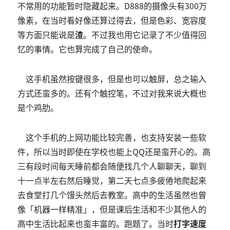
不常用的功能暂时隐藏起来。D888的摄像头有300万
像素，在当时看好像还算过得去，但是色彩、宽容度
等方面只能说是
渣
。不过我也用它记录了不少值得回
忆的事情。它也算完成了自己的使命。
这手机虽然按键很多，但是也可以触屏，总之输入
方式还蛮多的。还有个触控笔，不过对我来说大概也
是个鸡肋。
这个手机的上网功能比较完善，也支持安装一些软
件，所以当时即使在学校也能上QQ还是蛮开心的。高
三有段时间每天睡前都会随便找几个人聊聊天，聊到
十一点半左右然后睡觉，第二天七点多疲倦地爬起来
去食堂打几个馒头然后去教室。高中的生活虽然也曾
像「机器一样精准」，但是课后生活和不少其他人的
高中生活比起来也蛮丰富的。跑题了。当时
打字速度